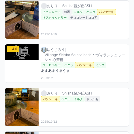
おりりのパンケーキミックスを見る
おりり / お店シーシャ / 2025年11月10日
利用フレーバー
おりり
|
Shisha藤が丘ASH
チョコレート
練乳
ミルク
バニラ
パンケーキ
ネスクイックリー
チョコレートココア
2025/11/10
ゆうじろうのパンケーキミックスを見る
4.0
ゆうじろう / お店シーシャ / 2026年1月5日
利用フレーバー
コメント
評価
ゆうじろう
|
Villange Shisha Shinsaibashi〜ヴィランジュ シー
シャ 心斎橋
ストロベリー
バニラ
パンケーキ
ミルク
あまあまうまうま
2026/1/5
おりりのパンケーキミックスを見る
おりり / お店シーシャ / 2025年10月12日
利用フレーバー
おりり
|
Shisha藤が丘ASH
パンケーキ
ハニー
ミルク
ドゥルセ
2025/10/12