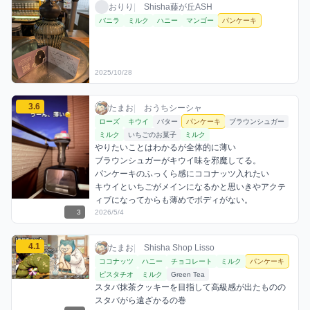
おりりのパンケーキミックスを見る
おりり / お店シーシャ / 2025年10月28日
利用フレーバー
おりり
|
Shisha藤が丘ASH
バニラ
ミルク
ハニー
マンゴー
パンケーキ
2025/10/28
たまおのパンケーキミックスを見る
3.6
たまお / おうちシーシャ / 2026年5月4日
利用フレーバー
コメント
評価
たまお
|
おうちシーシャ
ローズ
キウイ
バター
パンケーキ
ブラウンシュガー
ミルク
いちごのお菓子
ミルク
やりたいことはわかるが全体的に薄い

ブラウンシュガーがキウイ味を邪魔してる。

パンケーキのふっくら感にココナッツ入れたい

キウイといちごがメインになるかと思いきやアクテ
ィブになってからも薄めでボディがない。
3
2026/5/4
たまおのパンケーキミックスを見る
4.1
たまお / お店シーシャ / 2026年5月11日
利用フレーバー
コメント
評価
たまお
|
Shisha Shop Lisso
ココナッツ
ハニー
チョコレート
ミルク
パンケーキ
ピスタチオ
ミルク
Green Tea
スタバ抹茶クッキーを目指して高級感が出たものの
スタバがら遠ざかるの巻