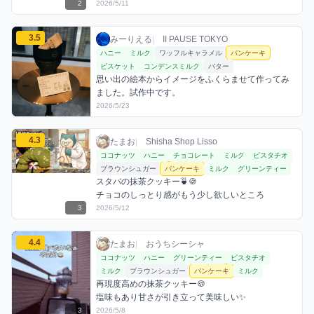
2
2026/5/11
みーりえるのパンケーキミックスを見る
3.5
みーりえる / お店シーシャ / 2026年5月23日
利用フレーバー
コメント
評価
みーりえる
|
II PAUSE TOKYO
ハニー
ミルク
ワッフルキャラメル
パンケーキ
ビスケット
コンデンスミルク
バター
思い出の絵本からイメージをふくらませて作ってみ
ました。試作中です。
2026/5/23
たまおのパンケーキミックスを見る
4.3
たまお / お店シーシャ / 2026年5月12日
利用フレーバー
コメント
評価
たまお
|
Shisha Shop Lisso
ココナッツ
ハニー
チョコレート
ミルク
ピスタチオ
ブラウンシュガー
パンケーキ
ミルク
グリーンティー
スタバの抹茶クッキー🍵🍪

チョコのしっとり感がもう少し欲しいところ
3
2026/5/12
たまおのパンケーキミックスを見る
4.4
たまお / おうちシーシャ / 2026年5月8日
利用フレーバー
コメント
評価
たまお
|
おうちシーシャ
ココナッツ
ハニー
グリーンティー
ピスタチオ
ミルク
ブラウンシュガー
パンケーキ
ミルク
再現度高めの抹茶クッキー🍪

塩味もあり甘さが引き立って美味しい✨
3
2026/5/8