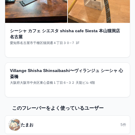
シーシャ カフェ シエスタ shisha cafe Siesta 本山猫洞店
名古屋
愛知県名古屋市千種区猫洞通４丁目３０−７ 1F
1件
大阪市
Villange Shisha Shinsaibashi〜ヴィランジュ シーシャ 心
斎橋
大阪府大阪市中央区東心斎橋１丁目６−３２ 天龍ビル 4階
このフレーバーをよく使っているユーザー
たまお
5件