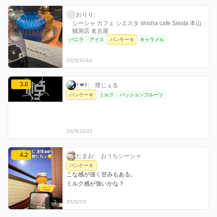
おりりのパンケーキミックスを見る
おりり / お店シーシャ / 2025年11月19日
利用フレーバー
おりり
|
シーシャ カフェ シエスタ shisha cafe Siesta 本山
猫洞店 名古屋
バニラ
アイス
パンケーキ
キャラメル
2025/11/19
†❤︎☨のパンケーキミックスを見る
3.0
†❤︎☨ / お店シーシャ / 2025年10月22日
利用フレーバー
評価
†❤︎☨
|
煙じぇる
パンケーキ
ミルク
パッションフルーツ
2025/10/22
たまおのパンケーキミックスを見る
4.2
たまお / おうちシーシャ / 2026年5月2日
利用フレーバー
コメント
評価
たまお
|
おうちシーシャ
パンケーキ
こな感が強く甘みもある。

ミルク感が強いかな？
2
2026/5/2