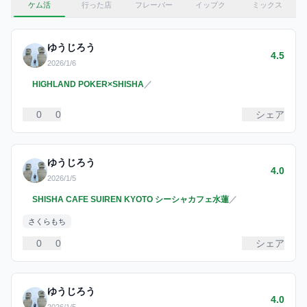
ケム活
行った店
フレーバー
イップク
ミックス
ゆうじろう
4.5
2026/1/6
HIGHLAND POKER×SHISHA
／
0
0
シェア
ゆうじろう
4.0
2026/1/5
SHISHA CAFE SUIREN KYOTO シーシャカフェ水蓮
／
さくらもち
0
0
シェア
ゆうじろう
4.0