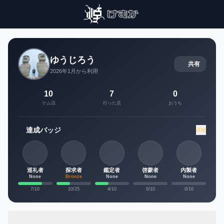
ゆうじろう
共有
2026年1月から利用
10
7
0
ケム活
行った店
おうち
達成バッジ
詳細
巡礼者
探求者
鑑定者
啓蒙者
内製者
None
Bronze
None
None
None
7
/10
10
/25
4
/10
0
/10
0
/10