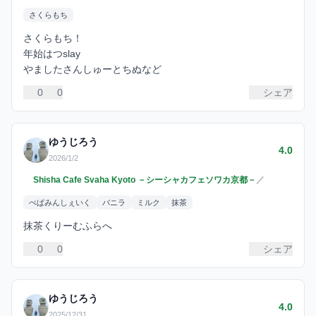
さくらもち
さくらもち！
年始はつslay
やましたさんしゅーとちぬなど
0
0
シェア
ゆうじろう
4.0
2026/1/2
Shisha Cafe Svaha Kyoto －シーシャカフェソワカ京都－
／
ぺぱみんしぇいく
バニラ
ミルク
抹茶
抹茶くりーむふらへ
0
0
シェア
ゆうじろう
4.0
2025/12/31