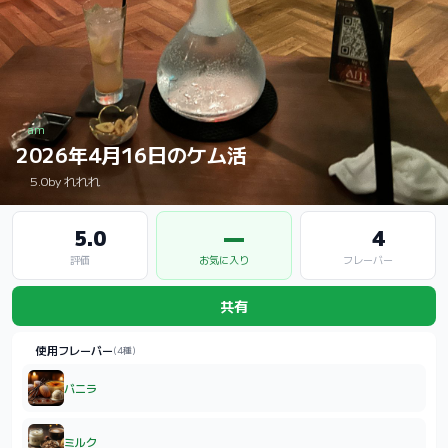
am
2026年4月16日のケム活
5.0
by れれれ
5.0
—
4
評価
お気に入り
フレーバー
共有
使用フレーバー
(4種)
バニラ
ミルク