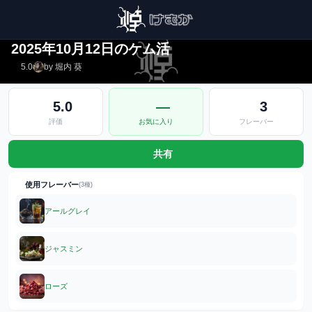
シーシャ カフェ&バー C.STAND シースタンド 池袋西口店
2025年10月12日のケム活
5.0
by 堀内 葵
5.0
—
3
評価
お気に入り
フレーバー
共有
使用フレーバー
(3種)
アールグレイ
ジャスミン
ローズ