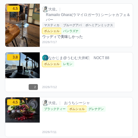
大佐。のボムシェルミックスを見る
4.5
大佐。 / お店シーシャ / 2026年7月17日
利用フレーバー
コメント
評価
大佐。
|
Ramailo Ghara(ラマイロガーラ) シーシャカフェ＆
バー
マスティカ
ブルーグアバ
ボヘミアンミックス
ボムシェル
パンラズナ
ウッディで美味しかった
2026/7/17
なかじま@うむむ大井町のボムシェルミックスを見る
3.8
なかじま@うむむ大井町 / お店シーシャ / 20
利用フレーバー
評価
なかじま@うむむ大井町
|
NOCT 88
ボムシェル
レモン
2
2026/7/12
大佐。のボムシェルミックスを見る
4.5
大佐。 / おうちシーシャ / 2026年7月11日
利用フレーバー
評価
大佐。
|
おうちシーシャ
ブラックティー
ボムシェル
グレナデン
2026/7/11