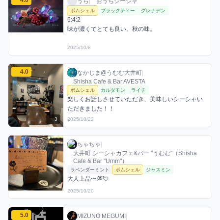
4.0
うら / おうちシーシャ / 2025年10月8日
利用フレーバー
コメント
評価
うら
|
おうちシーシャ
ボムシェル
ブラックティー
グレナデン
6:4:2

味が濃くてとても良い。秋の味。
2025/10/8
なかじま@うむむ大井町のボムシェルミックスを見る
4.0
なかじま@うむむ大井町 / お店シーシャ / 20
利用フレーバー
コメント
評価
なかじま@うむむ大井町
|
Shisha Cafe & Bar AVESTA
ボムシェル
カルダモン
ライチ
楽しくお話しさせていただき、美味しいシーシャい
ただきました！！
3
2025/10/22
ちゃちゃのボムシェルミックスを見る
ちゃちゃ / お店シーシャ / 2025年10月20日
利用フレーバー
コメント
ちゃちゃ
|
大井町 シーシャカフェ&バー "うむむ"（Shisha
Cafe & Bar "Umm"）
ラベンダーミント
ボムシェル
ジャスミン
大人上品〜💭💘
2025/10/20
MIZUNO MEGUMIのボムシェルミックスを見る
5.0
MIZUNO MEGUMI / お店シーシャ / 2026
利用フレーバー
評価
MIZUNO MEGUMI
|