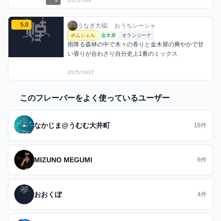
3
2025/10/9
うなぎ大福のボムシェルミックスを見る
5.0
うなぎ大福 / おうちシーシャ / 2025年10月
利用フレーバー
コメント
評価
うなぎ大福
|
おうちシーシャ
ボムシェル
金木犀
オランジーナ
雨降る森林の中で木々の香りと金木犀の爽やかで甘
い香りが合わさり自分史上1番のミックス
2025/10/27
このフレーバーをよく使っているユーザー
なかじま@うむむ大井町
18件
MIZUNO MEGUMI
6件
おおくぼ
4件