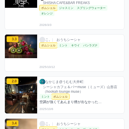
SHISHA CAFE&BAR FREAKS
ボムシェル
ジャスミン
スプリングウォーター
オレンジ
2026/3/3
こ。のボムシェルミックスを見る
3.3
こ。 / おうちシーシャ / 2025年10月12日
利用フレーバー
評価
こ。
|
おうちシーシャ
ボムシェル
ミント
キウイ
パンラズナ
2025/10/12
なかじま@うむむ大井町のボムシェルミックスを見る
2.0
なかじま@うむむ大井町 / お店シーシャ / 20
利用フレーバー
コメント
評価
なかじま@うむむ大井町
|
シーシャカフェ＆バーmuse（ミューズ）山形店
（hookah lounge muse）
ミント
ボムシェル
空調が強くてあんまり煙が出なかった…
3
2025/10/6
こ。のボムシェルミックスを見る
3.4
こ。 / おうちシーシャ / 2025年10月10日
利用フレーバー
評価
こ。
|
おうちシーシャ