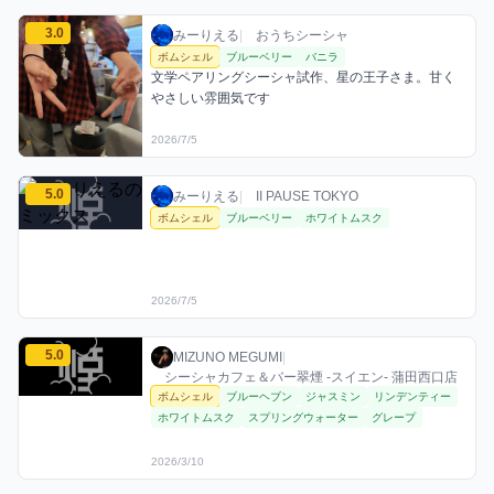
みーりえるのボムシェルミックスを見る
3.0
みーりえる / おうちシーシャ / 2026年7月5
利用フレーバー
コメント
評価
みーりえる
|
おうちシーシャ
ボムシェル
ブルーベリー
バニラ
文学ペアリングシーシャ試作、星の王子さま。甘く
やさしい雰囲気です
2026/7/5
みーりえるのボムシェルミックスを見る
5.0
みーりえる / お店シーシャ / 2026年7月5日
利用フレーバー
評価
みーりえる
|
II PAUSE TOKYO
ボムシェル
ブルーベリー
ホワイトムスク
2026/7/5
MIZUNO MEGUMIのボムシェルミックスを見る
5.0
MIZUNO MEGUMI / お店シーシャ / 2026年
利用フレーバー
評価
MIZUNO MEGUMI
|
シーシャカフェ＆バー翠煙 -スイエン- 蒲田西口店
ボムシェル
ブルーヘブン
ジャスミン
リンデンティー
ホワイトムスク
スプリングウォーター
グレープ
2026/3/10