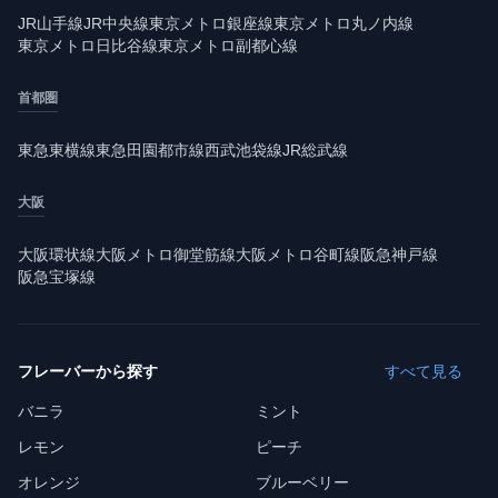
JR山手線
JR中央線
東京メトロ銀座線
東京メトロ丸ノ内線
東京メトロ日比谷線
東京メトロ副都心線
首都圏
東急東横線
東急田園都市線
西武池袋線
JR総武線
大阪
大阪環状線
大阪メトロ御堂筋線
大阪メトロ谷町線
阪急神戸線
阪急宝塚線
フレーバーから探す
すべて見る
バニラ
ミント
レモン
ピーチ
オレンジ
ブルーベリー