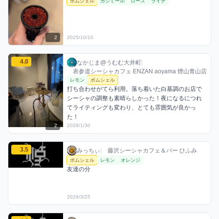
ボムシェル
カシミール
ローズ
ライチ
2
2025/10/10
なかじま@うむむ大井町のボムシェルミックスを見る
4.0
なかじま@うむむ大井町 / お店シーシャ / 20
利用フレーバー
コメント
評価
なかじま@うむむ大井町
|
表参道シーシャカフェ ENZAN aoyama 煙山青山店
レモン
ボムシェル
打ち合わせがてら利用。落ち着いた白基調のお店で
シーシャの調整も素晴らしかった！夜になるにつれ
てライティングも変わり、とても雰囲気が良かっ
た！
2
2026/1/30
みっちぃのボムシェルミックスを見る
3.5
みっちぃ / お店シーシャ / 2026年3月25日
利用フレーバー
コメント
評価
みっちぃ
|
藤沢シーシャカフェ＆バー ひふみ
ボムシェル
レモン
オレンジ
友達の分
2026/3/25
みっちぃのボムシェルミックスを見る