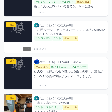
オレンジ
レモン
アールグレイ
ボムシェル
新しく入ったWookahの台でシルキーな煙💨
2025/9/5
なかじま@うむむ大井町のボムシェルミックスを見る
4.0
なかじま@うむむ大井町 / お店シーシャ / 20
利用フレーバー
評価
なかじま@うむむ大井町
|
札幌 シーシャ カフェ & バー ヌヌヌ 本店 / SHISHA
CAFE & BAR NNN
タンジェリン
ミント
ボムシェル
2
2025/8/19
みーりえるのボムシェルミックスを見る
4.0
みーりえる / お店シーシャ / 2026年5月23日
利用フレーバー
コメント
評価
みーりえる
|
II PAUSE TOKYO
ボムシェル
ホワイトムスク
ブルーベリー
ひんやりと静かな夜を思わせる癒しの香り。誰もが
知っているあの童話からイメージしました。
2026/5/23
なかじま@うむむ大井町のボムシェルミックスを見る
4.0
なかじま@うむむ大井町 / お店シーシャ / 20
利用フレーバー
コメント
評価
なかじま@うむむ大井町
|
御茶ノ水シーシャWARP
ミント
ストロベリー
ボムシェル