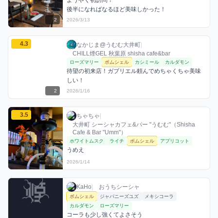
ようやく初訪問！

後半になればなるほど美味しかった！
2
2026/3/13
なかじま@うむむ大井町のボムシェルミックスを見る
4.3
なかじま@うむむ大井町 / お店シーシャ / 20
利用フレーバー
コメント
評価
なかじま@うむむ大井町
|
CHILL煙GEL 秋葉原 shisha cafe&bar
ローズマリー
ボムシェル
カシミール
カルダモン
待望の初来店！ガブリエル頼んでめちゃくちゃ美味
しい！
2
2026/1/16
ちゃちゃのボムシェルミックスを見る
3.5
ちゃちゃ / お店シーシャ / 2026年1月14日
利用フレーバー
コメント
評価
ちゃちゃ
|
大井町 シーシャカフェ&バー "うむむ"（Shisha
Cafe & Bar "Umm"）
ホワイトムスク
ライチ
ボムシェル
アプリコット
うめえ
2026/1/14
KaHoのボムシェルミックスを見る
KaHo / おうちシーシャ / 2026年1月14日
利用フレーバー
コメント
KaHo
|
おうちシーシャ
ボムシェル
ジャパニーズユズ
メキシコーラ
カルダモン
ローズマリー
コーラも少し強くてよさそう