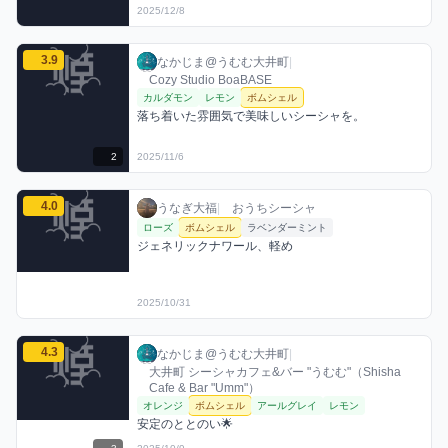
2025/12/8
なかじま@うむむ大井町のボムシェルミックスを見る
3.9
なかじま@うむむ大井町 / お店シーシャ / 20
利用フレーバー
コメント
評価
なかじま@うむむ大井町
|
Cozy Studio BoaBASE
カルダモン
レモン
ボムシェル
落ち着いた雰囲気で美味しいシーシャを。
2
2025/11/6
うなぎ大福のボムシェルミックスを見る
4.0
うなぎ大福 / おうちシーシャ / 2025年10月
利用フレーバー
コメント
評価
うなぎ大福
|
おうちシーシャ
ローズ
ボムシェル
ラベンダーミント
ジェネリックナワール、軽め
2025/10/31
なかじま@うむむ大井町のボムシェルミックスを見る
4.3
なかじま@うむむ大井町 / お店シーシャ / 20
利用フレーバー
コメント
評価
なかじま@うむむ大井町
|
大井町 シーシャカフェ&バー "うむむ"（Shisha
Cafe & Bar "Umm"）
オレンジ
ボムシェル
アールグレイ
レモン
安定のととのい🌟