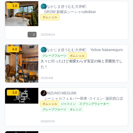
なかじま@うむむ大井町のボムシェルミックスを見る
3.0
なかじま@うむむ大井町 / お店シーシャ / 20
利用フレーバー
評価
なかじま@うむむ大井町
|
GROW 新横浜シーシャcafe&bar
ボムシェル
3
2025/8/13
なかじま@うむむ大井町のボムシェルミックスを見る
4.0
なかじま@うむむ大井町 / お店シーシャ / 20
利用フレーバー
コメント
評価
なかじま@うむむ大井町
|
Yellow Nakameguro
グレープフルーツ
ボムシェル
久々に行ったけど相変わらず安定の味と雰囲気でし
た！
2
2026/4/8
MIZUNO MEGUMIのボムシェルミックスを見る
3.0
MIZUNO MEGUMI / お店シーシャ / 2026年
利用フレーバー
評価
MIZUNO MEGUMI
|
シーシャカフェ＆バー翠煙 -スイエン- 蒲田西口店
ボムシェル
ジャスミン
スプリングウォーター
グレープフルーツ
オレンジ
2026/3/10