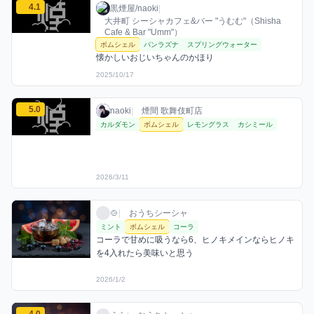
黒煙屋/naokiのボムシェルミックスを見る
4.1
黒煙屋/naoki / お店シーシャ / 2025年10月1
利用フレーバー
コメント
評価
黒煙屋/naoki
|
大井町 シーシャカフェ&バー "うむむ"（Shisha
Cafe & Bar "Umm"）
ボムシェル
パンラズナ
スプリングウォーター
懐かしいおじいちゃんのかほり
2025/10/17
naokiのボムシェルミックスを見る
5.0
naoki / お店シーシャ / 2026年3月11日
利用フレーバー
評価
naoki
|
煙間 歌舞伎町店
カルダモン
ボムシェル
レモングラス
カシミール
2026/3/11
🍲のボムシェルミックスを見る
🍲 / おうちシーシャ / 2026年1月2日
利用フレーバー
コメント
🍲
|
おうちシーシャ
ミント
ボムシェル
コーラ
コーラで甘めに吸うなら6、ヒノキメインならヒノキ
を4入れたら美味いと思う
2026/1/2
うらのボムシェルミックスを見る