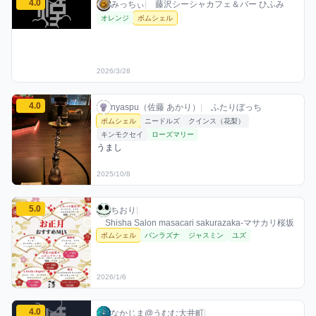
4.0
みっちぃ / お店シーシャ / 2026年3月28日
利用フレーバー
評価
みっちぃ
|
藤沢シーシャカフェ＆バー ひふみ
オレンジ
ボムシェル
2026/3/28
nyaspu（佐藤 あかり）のボムシェルミックスを見る
4.0
nyaspu（佐藤 あかり） / お店シーシャ / 20
利用フレーバー
コメント
評価
nyaspu（佐藤 あかり）
|
ふたりぼっち
ボムシェル
ニードルズ
クインス（花梨）
キンモクセイ
ローズマリー
うまし
2025/10/8
ちおりのボムシェルミックスを見る
5.0
ちおり / お店シーシャ / 2026年1月6日
利用フレーバー
評価
ちおり
|
Shisha Salon masacari sakurazaka-マサカリ桜坂
ボムシェル
パンラズナ
ジャスミン
ユズ
2026/1/6
なかじま@うむむ大井町のボムシェルミックスを見る
4.0
なかじま@うむむ大井町 / お店シーシャ / 20
利用フレーバー
評価
なかじま@うむむ大井町
|