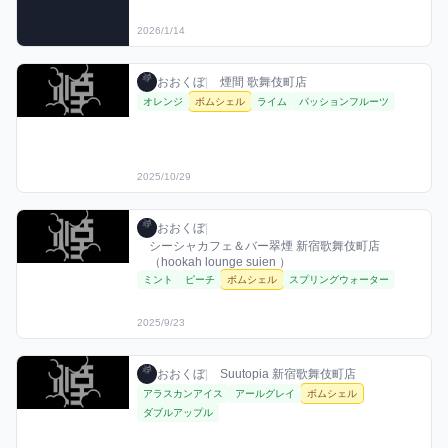
2026/1/14
おおくぼのボムシェルミックスを見る
おおくぼ / お店シーシャ / 2025年10月29日
利用フレーバー
おおくぼ
|
煙間 歌舞伎町店
オレンジ
ボムシェル
ライム
パッションフルーツ
2025/10/29
おおくぼのボムシェルミックスを見る
おおくぼ / お店シーシャ / 2025年9月23日
利用フレーバー
おおくぼ
|
シーシャカフェ＆バー翠煙 新宿歌舞伎町店
（hookah lounge suien ）
ミント
ピーチ
ボムシェル
スプリングウォーター
2025/9/23
おおくぼのボムシェルミックスを見る
おおくぼ / お店シーシャ / 2025年9月21日
利用フレーバー
おおくぼ
|
Suutopia 新宿歌舞伎町店
アラスカンアイス
アールグレイ
ボムシェル
ダブルアップル