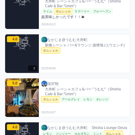
大井町 シーシャカフェ&バー "うむむ"（Shisha
Cafe & Bar "Umm"）
ライム
ボムシェル
ラズベリー
ブルーヘブン
超美味しかったです！！🫐
2026/3/12
なかじま@うむむ大井町のボムシェルミックスを見る
4.0
なかじま@うむむ大井町 / お店シーシャ / 20
利用フレーバー
評価
なかじま@うむむ大井町
|
新橋シーシャ バー&ラウンジ 遊煙地 (ユウエンチ)
ボムシェル
2
2025/9/30
深沢翔のボムシェルミックスを見る
5.0
深沢翔 / お店シーシャ / 2025年10月7日
利用フレーバー
評価
深沢翔
|
大井町 シーシャカフェ&バー "うむむ"（Shisha
Cafe & Bar "Umm"）
ボムシェル
アールグレイ
レモン
オレンジ
2025/10/7
なかじま@うむむ大井町のボムシェルミックスを見る
4.0
なかじま@うむむ大井町 / お店シーシャ / 20
利用フレーバー
評価
なかじま@うむむ大井町
|
Shisha Lounge Ginza
レモン
ジンジャー
カルダモン
ミント
ボムシェル