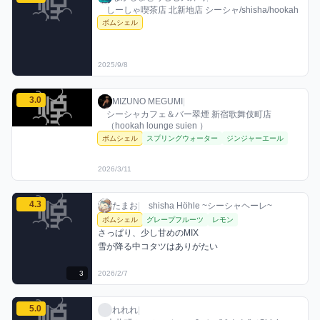
しーしゃ喫茶店 北新地店 シーシャ/shisha/hookah
ボムシェル
2025/9/8
MIZUNO MEGUMIのボムシェルミックスを見る
3.0
MIZUNO MEGUMI / お店シーシャ / 2026年
利用フレーバー
評価
MIZUNO MEGUMI
|
シーシャカフェ＆バー翠煙 新宿歌舞伎町店
（hookah lounge suien ）
ボムシェル
スプリングウォーター
ジンジャーエール
2026/3/11
たまおのボムシェルミックスを見る
4.3
たまお / お店シーシャ / 2026年2月7日
利用フレーバー
コメント
評価
たまお
|
shisha Höhle ~シーシャヘーレ~
ボムシェル
グレープフルーツ
レモン
さっぱり、少し甘めのMIX

雪が降る中コタツはありがたい
3
2026/2/7
れれれのボムシェルミックスを見る
5.0
れれれ / お店シーシャ / 2026年3月12日
利用フレーバー
コメント
評価
れれれ
|