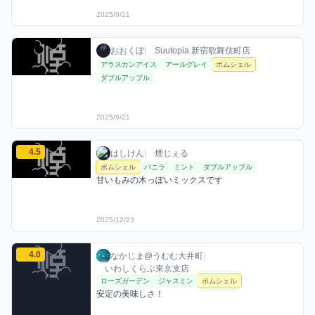
2025/9/21
おおくぼのボムシェルミックスを見る
おおくぼ / お店シーシャ / 2025年9月21日
利用フレーバー
おおくぼ
|
Suutopia 新宿歌舞伎町店
アラスカンアイス
アールグレイ
ボムシェル
ダブルアップル
2025/9/21
はしけんのボムシェルミックスを見る
4.5
はしけん / お店シーシャ / 2025年12月23日
利用フレーバー
コメント
評価
はしけん
|
煙じぇる
ボムシェル
バニラ
ミント
ダブルアップル
甘いもみの木っぽいミックスです
2025/12/23
なかじま@うむむ大井町のボムシェルミックスを見る
4.0
なかじま@うむむ大井町 / お店シーシャ / 20
利用フレーバー
コメント
評価
なかじま@うむむ大井町
|
いわしくらぶ東京支店
ローズガーデン
ジャスミン
ボムシェル
安定の美味しさ！