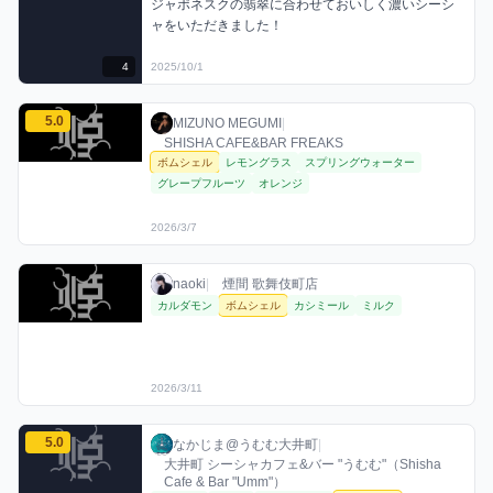
ジャポネスクの翡翠に合わせておいしく濃いシーシ
ャをいただきました！
4
2025/10/1
MIZUNO MEGUMIのボムシェルミックスを見る
5.0
MIZUNO MEGUMI / お店シーシャ / 2026
利用フレーバー
評価
MIZUNO MEGUMI
|
SHISHA CAFE&BAR FREAKS
ボムシェル
レモングラス
スプリングウォーター
グレープフルーツ
オレンジ
2026/3/7
naokiのボムシェルミックスを見る
naoki / お店シーシャ / 2026年3月11日
利用フレーバー
naoki
|
煙間 歌舞伎町店
カルダモン
ボムシェル
カシミール
ミルク
2026/3/11
なかじま@うむむ大井町のボムシェルミックスを見る
5.0
なかじま@うむむ大井町 / お店シーシャ / 20
利用フレーバー
コメント
評価
なかじま@うむむ大井町
|
大井町 シーシャカフェ&バー "うむむ"（Shisha
Cafe & Bar "Umm"）