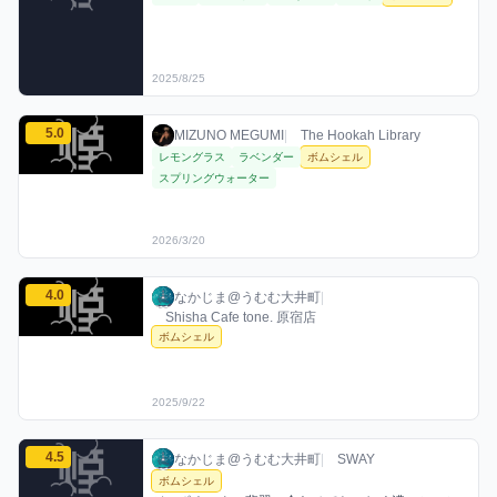
2025/8/25
MIZUNO MEGUMIのボムシェルミックスを見る
5.0
MIZUNO MEGUMI / お店シーシャ / 2026年
利用フレーバー
評価
MIZUNO MEGUMI
|
The Hookah Library
レモングラス
ラベンダー
ボムシェル
スプリングウォーター
2026/3/20
なかじま@うむむ大井町のボムシェルミックスを見る
4.0
なかじま@うむむ大井町 / お店シーシャ / 20
利用フレーバー
評価
なかじま@うむむ大井町
|
Shisha Cafe tone. 原宿店
ボムシェル
2025/9/22
なかじま@うむむ大井町のボムシェルミックスを見る
4.5
なかじま@うむむ大井町 / お店シーシャ / 20
利用フレーバー
コメント
評価
なかじま@うむむ大井町
|
SWAY
ボムシェル