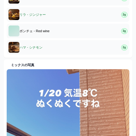
リラ - ジンジャー
2g
ボンチェ - Red wine
3g
ハマ - シナモン
2g
ミックスの写真