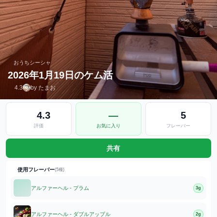
おうちシーシャ
2026年1月19日のケム活
4.3
by たまお
4.3
—
5
評価
お気に入り
フレーバー
共有
使用フレーバー
(5種)
アルファーヘル - プラム
3g
アルファーヘル - ダブルアップル
2g