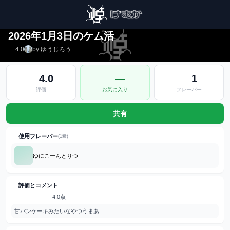
〒605-0802
2026年1月3日のケム活
4.0
by ゆうじろう
4.0
—
1
評価
お気に入り
フレーバー
共有
使用フレーバー
(1種)
ゆにこーんとりつ
評価とコメント
4.0点
甘パンケーキみたいなやつうまあ